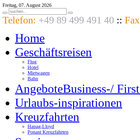
Freitag, 07. August 2026
Telefon:
+49 89 499 491 40
::
Fax
Home
Geschäftsreisen
Flug
Hotel
Mietwagen
Bahn
Angebote
Business-/ First
Urlaubs-
inspirationen
Kreuzfahrten
Hapag-Lloyd
Ponant Kreuzfahrten