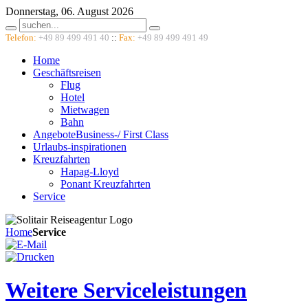
Donnerstag, 06. August 2026
Telefon:
+49 89 499 491 40
::
Fax:
+49 89 499 491 49
Home
Geschäftsreisen
Flug
Hotel
Mietwagen
Bahn
Angebote
Business-/ First Class
Urlaubs-
inspirationen
Kreuzfahrten
Hapag-Lloyd
Ponant Kreuzfahrten
Service
Home
Service
Weitere Serviceleistungen