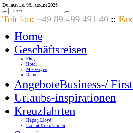
Donnerstag, 06. August 2026
Telefon:
+49 89 499 491 40
::
Fax
Home
Geschäftsreisen
Flug
Hotel
Mietwagen
Bahn
Angebote
Business-/ First
Urlaubs-
inspirationen
Kreuzfahrten
Hapag-Lloyd
Ponant Kreuzfahrten