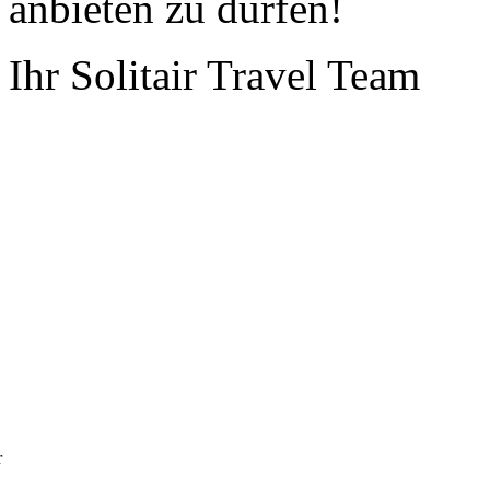
anbieten zu dürfen!
Ihr Solitair Travel Team
r