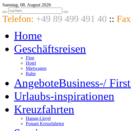
Samstag, 08. August 2026
Telefon:
+49 89 499 491 40
::
Fax
Home
Geschäftsreisen
Flug
Hotel
Mietwagen
Bahn
Angebote
Business-/ First
Urlaubs-
inspirationen
Kreuzfahrten
Hapag-Lloyd
Ponant Kreuzfahrten